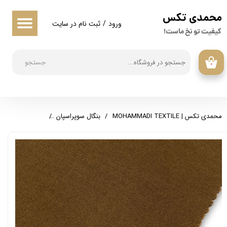
​محمدی تکس
حساب کاربری من
ورود
/
ثبت نام در سایت
کیفیت تو نخ ماست!
تغییر گذر واژه
جستجو
۰
سفارشات
خروج از حساب کاربری
محمدی تکس | MOHAMMADI TEXTILE
بنگال سوپراسپان
بنگال سوپراسپان م