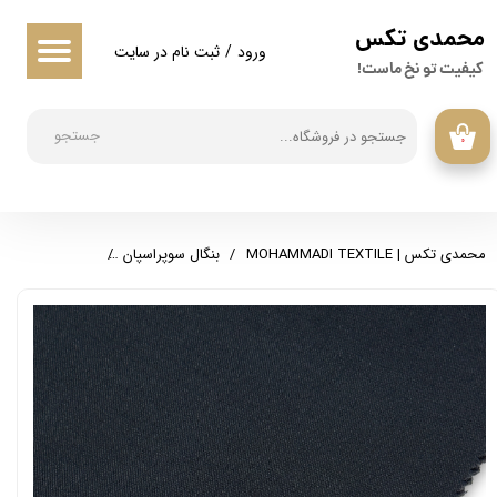
​محمدی تکس
حساب کاربری من
ورود
/
ثبت نام در سایت
کیفیت تو نخ ماست!
تغییر گذر واژه
جستجو
۰
سفارشات
خروج از حساب کاربری
محمدی تکس | MOHAMMADI TEXTILE
بنگال سوپراسپان
بنگال سوپراسپان نو