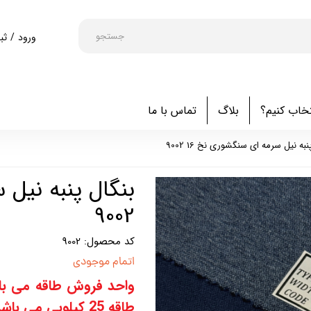
جستجو
ورود
/
ثب
حساب کا
تغییر گذ
خاب کنیم؟
بلاگ
تماس با ما
سفارشا
خروج از
نبه نیل سرمه ای سنگشوری نخ 16 9002
9002
کد محصول: 9002
اتمام موجودی
واحد فروش طاقه می باش
طاقه 25 کیلویی می باشد.