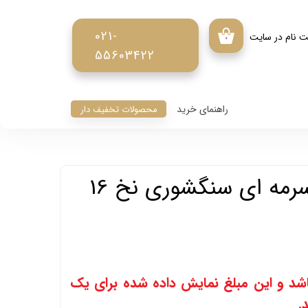
021-
ت نام در سایت
۰
55603422
ربری من
ر واژه
راهنمای خرید
محصولات تخفیف دار
ت
 حساب کاربری
بنگال پنبه نیل سرمه ای سنگشوری نخ 16
د و این مبلغ نمایش داده شده برای یک