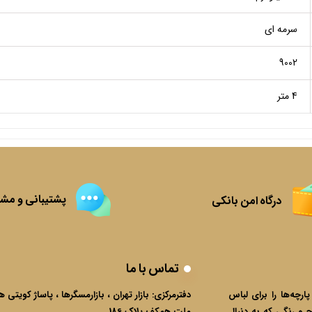
سرمه ای
9002
4 متر
پشتیبانی و مشا
درگاه امن بانکی
تماس با ما
ارچه‌ها را برای لباس
دفترمرکزی:
بازار تهران ، بازارمسگرها ، پاساژ کویتی 
 و رنگی که به دنبال
ملت همکف پلاک 186