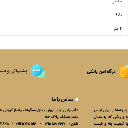
مشکی
9010
4 متر
پشتیبانی و مشا
درگاه امن بانکی
تماس با ما
ارچه‌ها را برای لباس
دفترمرکزی:
بازار تهران ، بازارمسگرها ، پاساژ کویتی 
 و رنگی که به دنبال
ملت همکف پلاک 186
ا کیفیت بالا و قیمت
تلفن :
02155603422 - 09125725514 - 09124381838