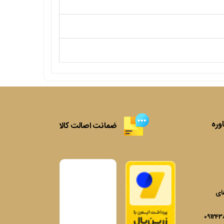
وره
ضمانت اصالت کالا
های