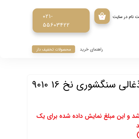
021-
ت نام در سایت
۰
55603422
ربری من
ر واژه
راهنمای خرید
محصولات تخفیف دار
ت
 حساب کاربری
الی سنگشوری نخ 16 9010
د و این مبلغ نمایش داده شده برای یک