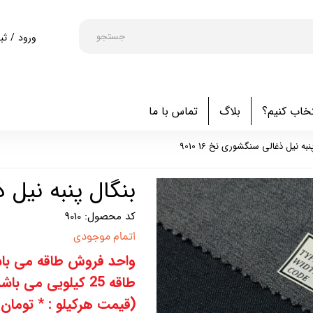
جستجو
ورود
/
ثب
حساب کا
تغییر گذ
خاب کنیم؟
بلاگ
تماس با ما
سفارشا
خروج از
به نیل ذغالی سنگشوری نخ 16 9010
بنگال پنبه نیل ذغ
کد محصول: 9010
اتمام موجودی
واحد فروش طاقه می باش
طاقه 25 کیلویی می باشد
(قیمت هرکیلو : * تومان)